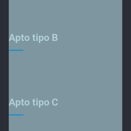
Imagen de referencia. Los apartamentos se entregarán en obra gris. Consulta con el asesor
comercial. *Plano sujeto a modificaciones durante el proceso de ventas sin previo aviso
Apto tipo B
Área construida desde 82 m² aprox.
Imagen de referencia. Los apartamentos se entregarán en obra gris. Consulta con el asesor
comercial. *Plano sujeto a modificaciones durante el proceso de ventas sin previo aviso
Apto tipo C
Área construida desde 103 m² aprox.