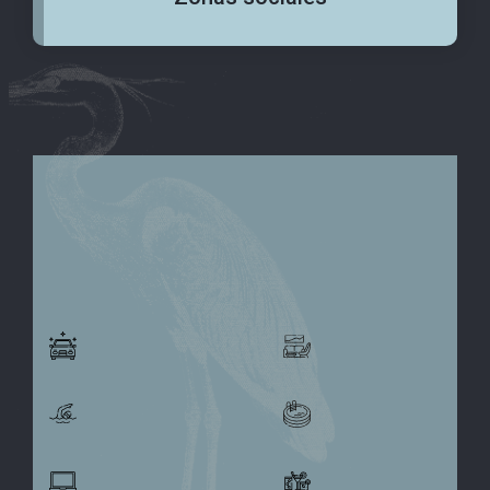
ZONAS
SOCIALES
Hall car
Lobby
Piscina para
Piscina niños
adultos
Coworking
Sky bar