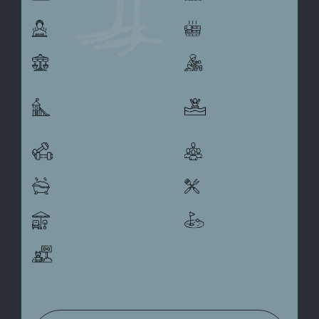
Sauna
Turco
Playground
Ludoteca
Aqua park
Juego infantil
infantil
Gimnasio
Salón social
Jacuzzi
Zona BBQ
Terraza lounge
Mini golfito
Pet zone
Espejo de agua
Ducha after beach